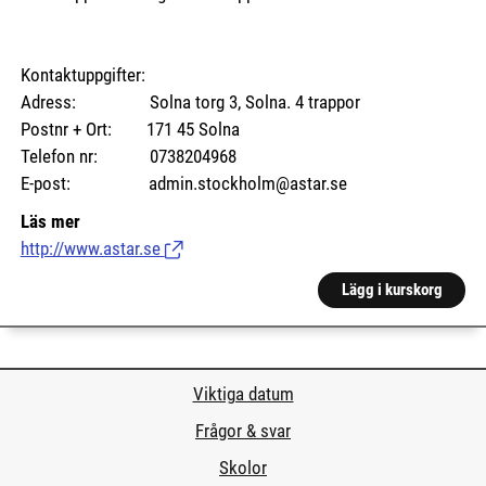
Kontaktuppgifter:
Adress: Solna torg 3, Solna. 4 trappor
Postnr + Ort: 171 45 Solna
Telefon nr: 0738204968
E-post: admin.stockholm@astar.se
Läs mer
http://www.astar.se
(Länk till extern sida.)
Lägg i kurskorg
Viktiga datum
Frågor & svar
Skolor