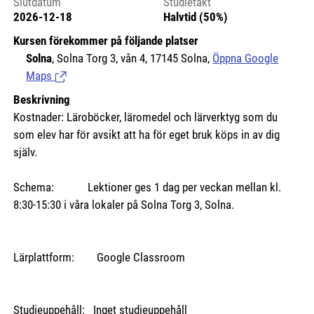
Slutdatum
Studietakt
2026-12-18
Halvtid (50%)
Kursen förekommer på följande platser
Solna
, Solna Torg 3, vån 4, 17145 Solna,
Öppna Google
Maps
(Länk till extern sida.)
Beskrivning
Kostnader: Läroböcker, läromedel och lärverktyg som du
som elev har för avsikt att ha för eget bruk köps in av dig
själv.
Schema: Lektioner ges 1 dag per veckan mellan kl.
8:30-15:30 i våra lokaler på Solna Torg 3, Solna.
Lärplattform: Google Classroom
Studieuppehåll: Inget studieuppehåll