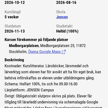
2026-10-12
2026-08-16
Kursstart 6091082
Kurslängd
Skola
5 veckor
Jensen
Slutdatum
Studietakt
2026-11-13
Heltid (100%)
Kursen förekommer på följande platser
Medborgarplatsen
, Medborgarplatsen 25, 11872
Stockholm,
Öppna Google Maps
(Länk till extern sida.)
Beskrivning
Kostnader: Kurslitteratur. Läroböcker, läromedel och
lärverktyg som eleven har för avsikt att ha för eget bruk, kan
behöva införskaffas av eleven under utbildningens gång.
Schema: Helfart 100%, tis och fre 09.00-16.00
Lärplattform: JENSEN Campus
Övrigt: Obligatoriskt slutprov skrivs på plats. Elever får
tillgång till lärarledd undervisning via schemalagda Google