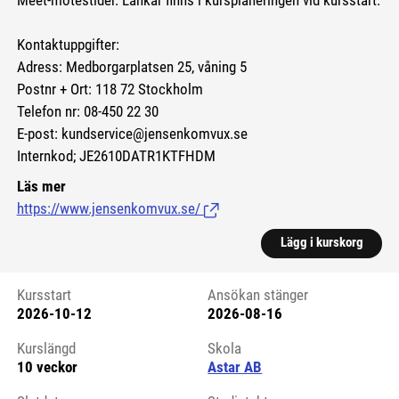
Meet-mötestider. Länkar finns i kursplaneringen vid kursstart.
Kontaktuppgifter:
Adress: Medborgarplatsen 25, våning 5
Postnr + Ort: 118 72 Stockholm
Telefon nr: 08-450 22 30
E-post: kundservice@jensenkomvux.se
Internkod; JE2610DATR1KTFHDM
Läs mer
https://www.jensenkomvux.se/
(Länk till extern sida.)
Lägg i kurskorg
Kursstart
Ansökan stänger
2026-10-12
2026-08-16
Kursstart 6224867
Kurslängd
Skola
10 veckor
Astar AB