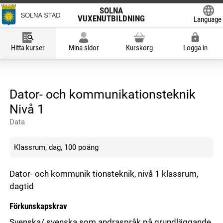
SOLNA
VUXENUTBILDNING
Language
Powered
Hitta kurser
Mina sidor
Kurskorg
Logga in
Dator- och kommunikationsteknik
Nivå 1
Data
Klassrum, dag, 100 poäng
Dator- och kommunik tionsteknik, nivå 1 klassrum,
dagtid
Förkunskapskrav
Svenska/ svenska som andraspråk på grundläggande