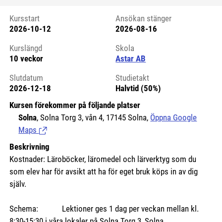
Kursstart
Ansökan stänger
2026-10-12
2026-08-16
Kursstart 6225724
Kurslängd
Skola
10 veckor
Astar AB
Slutdatum
Studietakt
2026-12-18
Halvtid (50%)
Kursen förekommer på följande platser
Solna
, Solna Torg 3, vån 4, 17145 Solna,
Öppna Google
Maps
(Länk till extern sida.)
Beskrivning
Kostnader: Läroböcker, läromedel och lärverktyg som du
som elev har för avsikt att ha för eget bruk köps in av dig
själv.
Schema: Lektioner ges 1 dag per veckan mellan kl.
8:30-15:30 i våra lokaler på Solna Torg 3, Solna.