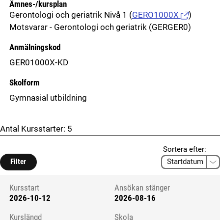
Ämnes-/kursplan
Gerontologi och geriatrik Nivå 1
(
GERO1000X
)
Motsvarar - Gerontologi och geriatrik (GERGER0)
Anmälningskod
GER01000X-KD
Skolform
Gymnasial utbildning
Antal Kursstarter:
5
Sortera efter:
Filter
Kursstart
Ansökan stänger
2026-10-12
2026-08-16
Kursstart 6134430
Kurslängd
Skola