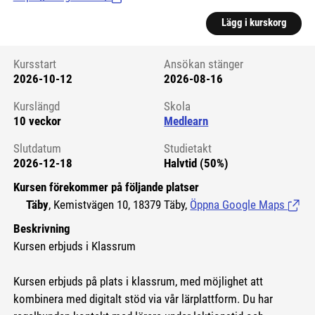
Lägg i kurskorg
Kursstart
Ansökan stänger
2026-10-12
2026-08-16
Kursstart 6245160
Kurslängd
Skola
10 veckor
Medlearn
Slutdatum
Studietakt
2026-12-18
Halvtid (50%)
Kursen förekommer på följande platser
Täby
, Kemistvägen 10, 18379 Täby,
Öppna Google Maps
(Länk 
Beskrivning
Kursen erbjuds i Klassrum
Kursen erbjuds på plats i klassrum, med möjlighet att
kombinera med digitalt stöd via vår lärplattform. Du har