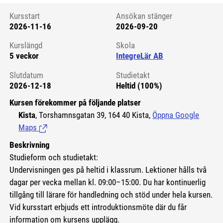
Kursstart
Ansökan stänger
2026-11-16
2026-09-20
Kursstart 6252879
Kurslängd
Skola
5 veckor
IntegreLär AB
Slutdatum
Studietakt
2026-12-18
Heltid (100%)
Kursen förekommer på följande platser
Kista
, Torshamnsgatan 39, 164 40 Kista,
Öppna Google
Maps
(Länk till extern sida.)
Beskrivning
Studieform och studietakt:
Undervisningen ges på heltid i klassrum. Lektioner hålls två
dagar per vecka mellan kl. 09:00–15:00. Du har kontinuerlig
tillgång till lärare för handledning och stöd under hela kursen.
Vid kursstart erbjuds ett introduktionsmöte där du får
information om kursens upplägg.