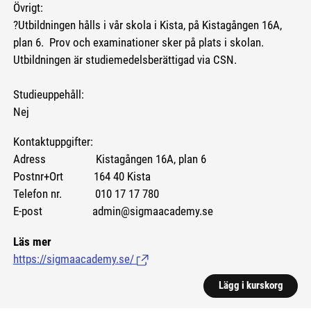
Övrigt:
?Utbildningen hålls i vår skola i Kista, på Kistagången 16A,
plan 6. Prov och examinationer sker på plats i skolan.
Utbildningen är studiemedelsberättigad via CSN.
Studieuppehåll:
Nej
Kontaktuppgifter:
Adress Kistagången 16A, plan 6
Postnr+Ort 164 40 Kista
Telefon nr. 010 17 17 780
E-post admin@sigmaacademy.se
Läs mer
https://sigmaacademy.se/
(Länk till extern sida.)
Lägg i kurskorg