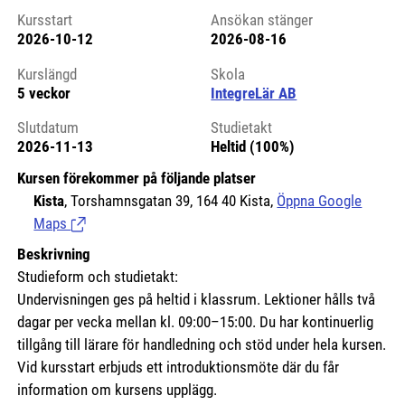
Kursstart
Ansökan stänger
2026-10-12
2026-08-16
Kursstart 6252872
Kurslängd
Skola
5 veckor
IntegreLär AB
Slutdatum
Studietakt
2026-11-13
Heltid (100%)
Kursen förekommer på följande platser
Kista
, Torshamnsgatan 39, 164 40 Kista,
Öppna Google
Maps
(Länk till extern sida.)
Beskrivning
Studieform och studietakt:
Undervisningen ges på heltid i klassrum. Lektioner hålls två
dagar per vecka mellan kl. 09:00–15:00. Du har kontinuerlig
tillgång till lärare för handledning och stöd under hela kursen.
Vid kursstart erbjuds ett introduktionsmöte där du får
information om kursens upplägg.