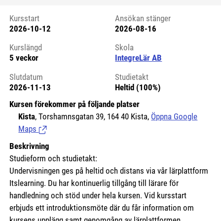
Kursstart
Ansökan stänger
2026-10-12
2026-08-16
Kursstart 6254167
Kurslängd
Skola
5 veckor
IntegreLär AB
Slutdatum
Studietakt
2026-11-13
Heltid (100%)
Kursen förekommer på följande platser
Kista
, Torshamnsgatan 39, 164 40 Kista,
Öppna Google
Maps
(Länk till extern sida.)
Beskrivning
Studieform och studietakt:
Undervisningen ges på heltid och distans via vår lärplattform
Itslearning. Du har kontinuerlig tillgång till lärare för
handledning och stöd under hela kursen. Vid kursstart
erbjuds ett introduktionsmöte där du får information om
kursens upplägg samt genomgång av lärplattformen.