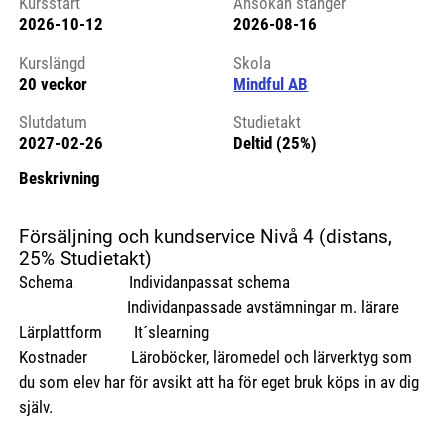
Kursstart
Ansökan stänger
2026-10-12
2026-08-16
Kursstart 6212344
Kurslängd
Skola
20 veckor
Mindful AB
Slutdatum
Studietakt
2027-02-26
Deltid (25%)
Beskrivning
Försäljning och kundservice Nivå 4 (distans,
25% Studietakt)
Schema Individanpassat schema
Individanpassade avstämningar m. lärare
Lärplattform It´slearning
Kostnader Läroböcker, läromedel och lärverktyg som
du som elev har för avsikt att ha för eget bruk köps in av dig
själv.