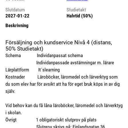
Slutdatum
Studietakt
2027-01-22
Halvtid (50%)
Beskrivning
Försäljning och kundservice Nivå 4 (distans,
50% Studietakt)
Schema Individanpassat schema
Individanpassade avstämningar m. lärare
Lärplattform It´slearning
Kostnader Läroböcker, läromedel och lärverktyg som
du som elev har för avsikt att ha för eget bruk köps in av dig
själv.
Vid behov kan du få låna läroböcker, läromedel och lärverktyg
i skolan.
Övrigt 1 obligatoriskt slutprov på plats
Slutprov skrivs på: Finlandsgatan 36