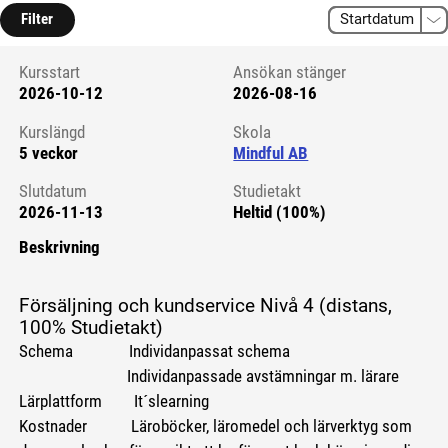
Filter
Kursstart
Ansökan stänger
2026-10-12
2026-08-16
Kursstart 6212302
Kurslängd
Skola
5 veckor
Mindful AB
Slutdatum
Studietakt
2026-11-13
Heltid (100%)
Beskrivning
Försäljning och kundservice Nivå 4 (distans,
100% Studietakt)
Schema Individanpassat schema
Individanpassade avstämningar m. lärare
Lärplattform It´slearning
Kostnader Läroböcker, läromedel och lärverktyg som