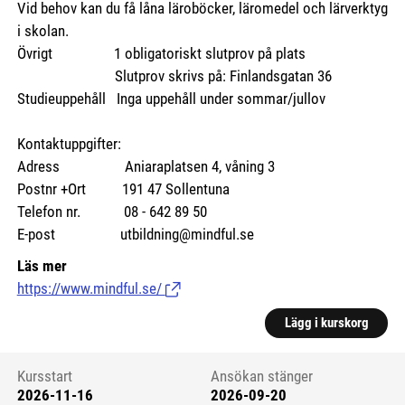
Vid behov kan du få låna läroböcker, läromedel och lärverktyg
i skolan.
Övrigt 1 obligatoriskt slutprov på plats
Slutprov skrivs på: Finlandsgatan 36
Studieuppehåll Inga uppehåll under sommar/jullov
Kontaktuppgifter:
Adress Aniaraplatsen 4, våning 3
Postnr +Ort 191 47 Sollentuna
Telefon nr. 08 - 642 89 50
E-post utbildning@mindful.se
Läs mer
https://www.mindful.se/
(Länk till extern sida.)
Lägg i kurskorg
Kursstart
Ansökan stänger
2026-11-16
2026-09-20
Kursstart 6212400