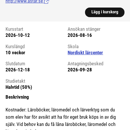
http://www.astar.se
(Länk till extern sida.)
Lägg i kurskorg
Kursstart
Ansökan stänger
2026-10-12
2026-08-16
Kursstart 6249883
Kurslängd
Skola
10 veckor
Nordiskt lärcenter
Slutdatum
Antagningsbesked
2026-12-18
2026-09-28
Studietakt
Halvtid (50%)
Beskrivning
Kostnader: Läroböcker, läromedel och lärverktyg som du
som elev har för avsikt att ha för eget bruk köps in av dig
själv. Vid behov kan du få låna läroböcker, läromedel och