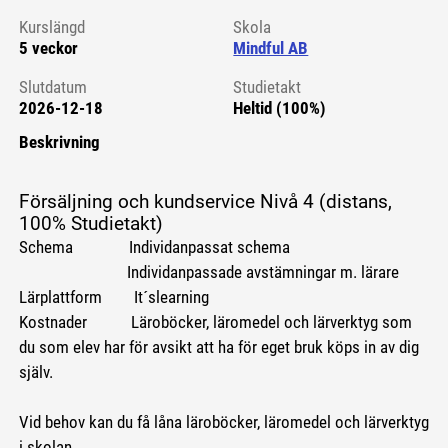
Kurslängd
Skola
5 veckor
Mindful AB
Slutdatum
Studietakt
2026-12-18
Heltid (100%)
Beskrivning
Försäljning och kundservice Nivå 4 (distans,
100% Studietakt)
Schema Individanpassat schema
Individanpassade avstämningar m. lärare
Lärplattform It´slearning
Kostnader Läroböcker, läromedel och lärverktyg som
du som elev har för avsikt att ha för eget bruk köps in av dig
själv.
Vid behov kan du få låna läroböcker, läromedel och lärverktyg
i skolan.