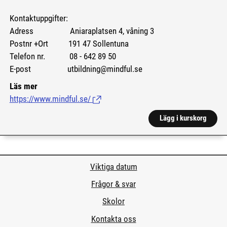
Kontaktuppgifter:
Adress Aniaraplatsen 4, våning 3
Postnr +Ort 191 47 Sollentuna
Telefon nr. 08 - 642 89 50
E-post utbildning@mindful.se
Läs mer
https://www.mindful.se/
(Länk till extern sida.)
Lägg i kurskorg
Viktiga datum
Frågor & svar
Skolor
Kontakta oss