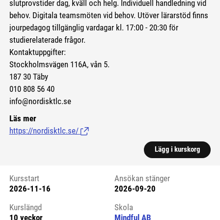
slutprovstider dag, kväll och helg. Individuell handledning vid
behov. Digitala teamsmöten vid behov. Utöver lärarstöd finns
jourpedagog tillgänglig vardagar kl. 17:00 - 20:30 för
studierelaterade frågor.
Kontaktuppgifter:
Stockholmsvägen 116A, vån 5.
187 30 Täby
010 808 56 40
info@nordisktlc.se
Läs mer
https://nordisktlc.se/
(Länk till extern sida.)
Lägg i kurskorg
Kursstart
Ansökan stänger
2026-11-16
2026-09-20
Kursstart 6212386
Kurslängd
Skola
10 veckor
Mindful AB