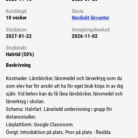
Kursstart 6255483
Kurslängd
Skola
10 veckor
Nordiskt lärcenter
Slutdatum
Antagningsbesked
2027-01-22
2026-11-02
Studietakt
Halvtid (50%)
Beskrivning
Kostnader: Läroböcker, läromedel och lärverktyg som du
som elev har för avsikt att ha för eget bruk köps in av dig
själv. Vid behov kan du få låna läroböcker, läromedel och
lärverktyg i skolan.
Schema: Halvfart. Lärarledd undervisning i grupp för
distansstudier.
Lärplattform: Google Classroom.
Övrigt: Introduktion på plats. Prov på plats - flexibla