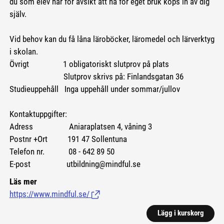
du som elev har för avsikt att ha för eget bruk köps in av dig
själv.
Vid behov kan du få låna läroböcker, läromedel och lärverktyg
i skolan.
Övrigt 1 obligatoriskt slutprov på plats
Slutprov skrivs på: Finlandsgatan 36
Studieuppehåll Inga uppehåll under sommar/jullov
Kontaktuppgifter:
Adress Aniaraplatsen 4, våning 3
Postnr +Ort 191 47 Sollentuna
Telefon nr. 08 - 642 89 50
E-post utbildning@mindful.se
Läs mer
https://www.mindful.se/
(Länk till extern sida.)
Lägg i kurskorg