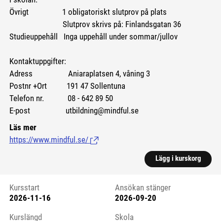
Övrigt 1 obligatoriskt slutprov på plats
Slutprov skrivs på: Finlandsgatan 36
Studieuppehåll Inga uppehåll under sommar/jullov
Kontaktuppgifter:
Adress Aniaraplatsen 4, våning 3
Postnr +Ort 191 47 Sollentuna
Telefon nr. 08 - 642 89 50
E-post utbildning@mindful.se
Läs mer
https://www.mindful.se/
(Länk till extern sida.)
Lägg i kurskorg
Kursstart
Ansökan stänger
2026-11-16
2026-09-20
Kursstart 6254174
Kurslängd
Skola