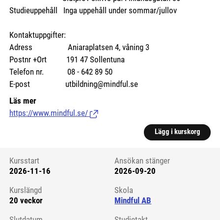
Studieuppehåll Inga uppehåll under sommar/jullov
Kontaktuppgifter:
Adress Aniaraplatsen 4, våning 3
Postnr +Ort 191 47 Sollentuna
Telefon nr. 08 - 642 89 50
E-post utbildning@mindful.se
Läs mer
https://www.mindful.se/
(Länk till extern sida.)
Lägg i kurskorg
Kursstart
Ansökan stänger
2026-11-16
2026-09-20
Kursstart 6212379
Kurslängd
Skola
20 veckor
Mindful AB
Slutdatum
Studietakt