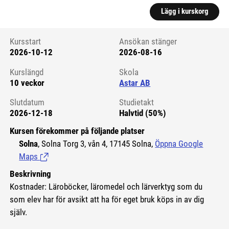
Lägg i kurskorg
Kursstart
Ansökan stänger
2026-10-12
2026-08-16
Kursstart 6223535
Kurslängd
Skola
10 veckor
Astar AB
Slutdatum
Studietakt
2026-12-18
Halvtid (50%)
Kursen förekommer på följande platser
Solna
, Solna Torg 3, vån 4, 17145 Solna,
Öppna Google
Maps
(Länk till extern sida.)
Beskrivning
Kostnader: Läroböcker, läromedel och lärverktyg som du
som elev har för avsikt att ha för eget bruk köps in av dig
själv.