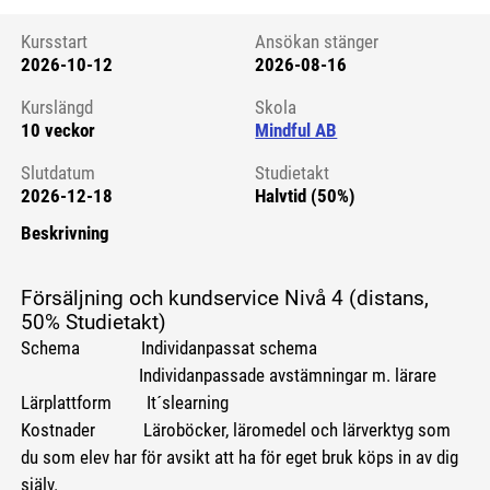
Kursstart
Ansökan stänger
2026-10-12
2026-08-16
Kursstart 6212316
Kurslängd
Skola
10 veckor
Mindful AB
Slutdatum
Studietakt
2026-12-18
Halvtid (50%)
Beskrivning
Försäljning och kundservice Nivå 4 (distans,
50% Studietakt)
Schema Individanpassat schema
Individanpassade avstämningar m. lärare
Lärplattform It´slearning
Kostnader Läroböcker, läromedel och lärverktyg som
du som elev har för avsikt att ha för eget bruk köps in av dig
själv.