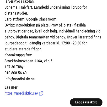
lärverktyg i skolan.
Schema: Halvfart. Lärarledd undervisning i grupp för
distansstudier.
Lärplattform: Google Classroom.
Övrigt: Introduktion på plats. Prov på plats - flexibla
slutprovstider dag, kväll och helg. Individuell handledning vid
behov. Digitala teamsmöten vid behov. Utöver lärarstöd finns
jourpedagog tillgänglig vardagar kl. 17:00 - 20:30 för
studierelaterade frågor.
Kontaktuppgifter:
Stockholmsvägen 116A, vån 5.
187 30 Täby
010 808 56 40
info@nordisktlc.se
Läs mer
https://nordisktlc.se/
(Länk till extern sida.)
Lägg i kurskorg