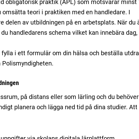
tid obligatorisk praktik (APL) som motsvarar minst
u omsätta teori i praktiken med en handledare. I
rre delen av utbildningen på en arbetsplats. När du 
er du handledarens schema vilket kan innebära dag,
 fylla i ett formulär om din hälsa och beställa utdr
ån Polismyndigheten.
ldningen
assrum, på distans eller som lärling och du behöver
ndigt planera och lägga ned tid på dina studier. Att
uppgifter via skolans digitala lärplattform