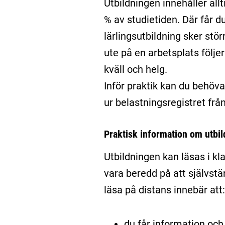
Utbildningen innehåller all
% av studietiden. Där får d
lärlingsutbildning sker stö
ute på en arbetsplats följ
kväll och helg.
Inför praktik kan du behöva
ur belastningsregistret fr
Praktisk information om utbi
Utbildningen kan läsas i kl
vara beredd på att självstä
läsa på distans innebär att:
du får information och 