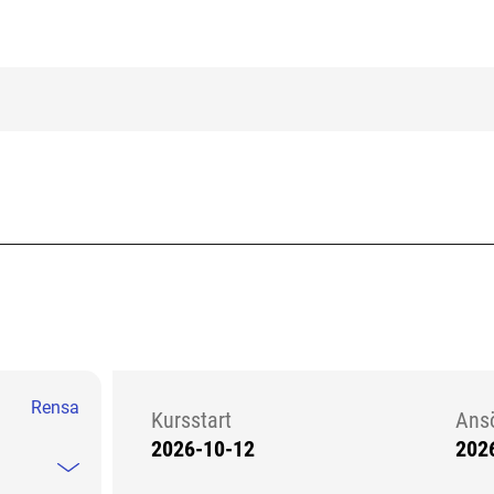
Rensa
Kursstart
Ans
2026-10-12
202
Kursstart 6217326
Mindre information