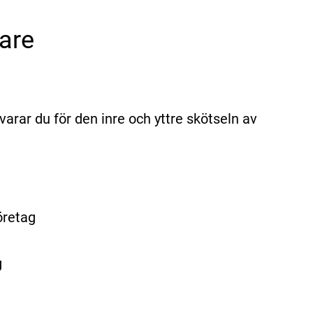
are
arar du för den inre och yttre skötseln av
öretag
g