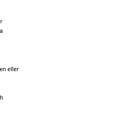
r
ga
en eller
ch