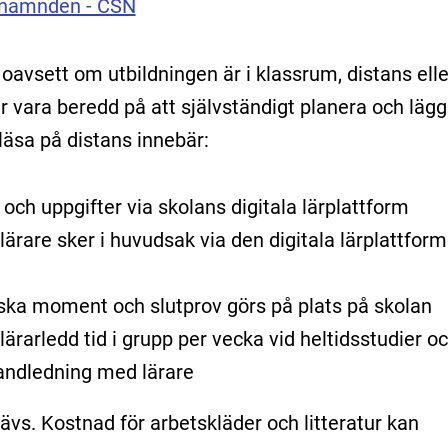
snämnden - CSN
 oavsett om utbildningen är i klassrum, distans elle
r vara beredd på att självständigt planera och läg
 läsa på distans innebär:
r och uppgifter via skolans digitala lärplattform
ärare sker i huvudsak via den digitala lärplattform
tiska moment och slutprov görs på plats på skolan
lärarledd tid i grupp per vecka vid heltidsstudier o
 handledning med lärare
vs. Kostnad för arbetskläder och litteratur kan