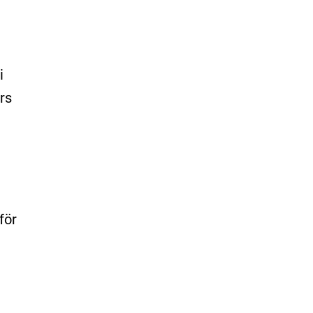
i
rs
för