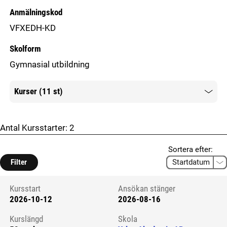
Anmälningskod
VFXEDH-KD
Skolform
Gymnasial utbildning
Kurser (11 st)
Mer information
Antal Kursstarter:
2
Sortera efter:
Filter
Kursstart
Ansökan stänger
2026-10-12
2026-08-16
Kursstart 6127336
Kurslängd
Skola