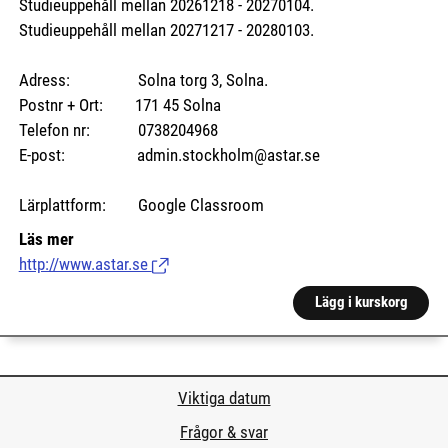
Studieuppehåll mellan 20261218 - 20270104.
Studieuppehåll mellan 20271217 - 20280103.
Adress: Solna torg 3, Solna.
Postnr + Ort: 171 45 Solna
Telefon nr: 0738204968
E-post: admin.stockholm@astar.se
Lärplattform: Google Classroom
Läs mer
http://www.astar.se
(Länk till extern sida.)
Lägg i kurskorg
Viktiga datum
Frågor & svar