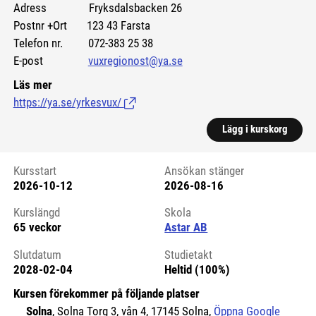
Adress Fryksdalsbacken 26
Postnr +Ort 123 43 Farsta
Telefon nr. 072-383 25 38
E-post
vuxregionost@ya.se
Läs mer
https://ya.se/yrkesvux/
(Länk till extern sida.)
Lägg i kurskorg
Kursstart
Ansökan stänger
2026-10-12
2026-08-16
Kursstart 6213254
Kurslängd
Skola
65 veckor
Astar AB
Slutdatum
Studietakt
2028-02-04
Heltid (100%)
Kursen förekommer på följande platser
Solna
, Solna Torg 3, vån 4, 17145 Solna,
Öppna Google