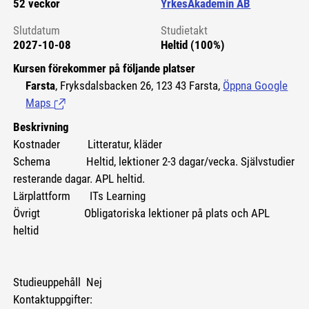
52 veckor
YrkesAkademin AB
Slutdatum
Studietakt
2027-10-08
Heltid (100%)
Kursen förekommer på följande platser
Farsta
, Fryksdalsbacken 26, 123 43 Farsta,
Öppna Google
Maps
(Länk till extern sida.)
Beskrivning
Kostnader Litteratur, kläder
Schema Heltid, lektioner 2-3 dagar/vecka. Självstudier
resterande dagar. APL heltid.
Lärplattform ITs Learning
Övrigt Obligatoriska lektioner på plats och APL
heltid
Studieuppehåll Nej
Kontaktuppgifter: