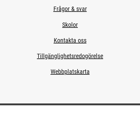
Frågor & svar
Skolor
Kontakta oss
Tillgänglighetsredogörelse
Webbplatskarta
ill extern sida.)