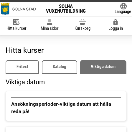
SOLNA
VUXENUTBILDNING
Language
Powered
Hitta kurser
Mina sidor
Kurskorg
Logga in
Hitta kurser
Fritext
Katalog
Viktiga datum
Viktiga datum
Ansökningsperioder-viktiga datum att hålla
reda på!