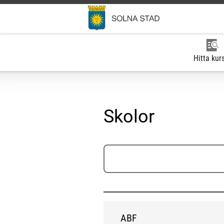
Hitta kur
Skolor
Sök skola
ABF